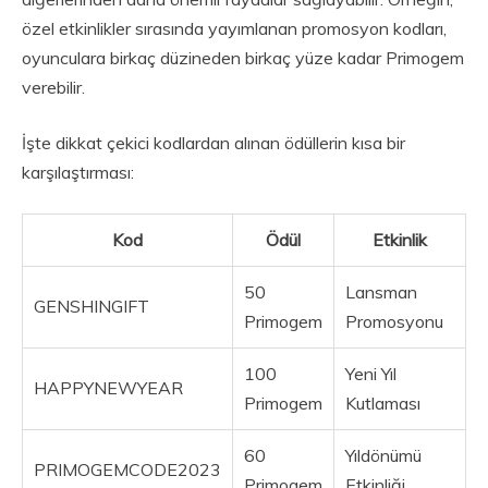
özel etkinlikler sırasında yayımlanan promosyon kodları,
oyunculara birkaç düzineden birkaç yüze kadar Primogem
verebilir.
İşte dikkat çekici kodlardan alınan ödüllerin kısa bir
karşılaştırması:
Kod
Ödül
Etkinlik
50
Lansman
GENSHINGIFT
Primogem
Promosyonu
100
Yeni Yıl
HAPPYNEWYEAR
Primogem
Kutlaması
60
Yıldönümü
PRIMOGEMCODE2023
Primogem
Etkinliği