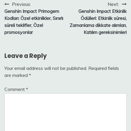
Post
Previous:
Next:
Genshin Impact Primogem
Genshin Impact Etkinlik
navigation
Kodları: Özel etkinlikler, Sınırlı
Ödülleri: Etkinlik süresi,
süreli teklifler, Özel
Zamanlama dikkate alımları,
promosyonlar
Katılım gereksinimleri
Leave a Reply
Your email address will not be published.
Required fields
are marked
*
Comment
*