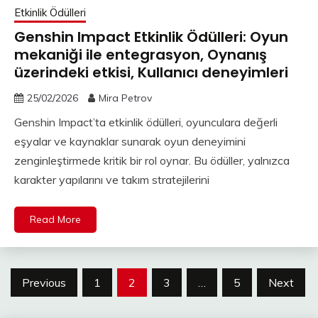
Etkinlik Ödülleri
Genshin Impact Etkinlik Ödülleri: Oyun
mekaniği ile entegrasyon, Oynanış
üzerindeki etkisi, Kullanıcı deneyimleri
25/02/2026
Mira Petrov
Genshin Impact’ta etkinlik ödülleri, oyunculara değerli
eşyalar ve kaynaklar sunarak oyun deneyimini
zenginleştirmede kritik bir rol oynar. Bu ödüller, yalnızca
karakter yapılarını ve takım stratejilerini
Read More
Posts
Previous
1
2
3
…
5
Next
pagination